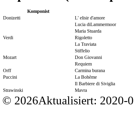
Komponist
Donizetti
L' elisir d'amore
Lucia diLammermoor
Maria Stuarda
Verdi
Rigoletto
La Traviata
Stiffelio
Mozart
Don Giovanni
Requiem
Orff
Carmina burana
Puccini
La Bohème
Il Barbiere di Siviglia
Strawinski
Mavra
© 2026
Aktualisiert: 2020-