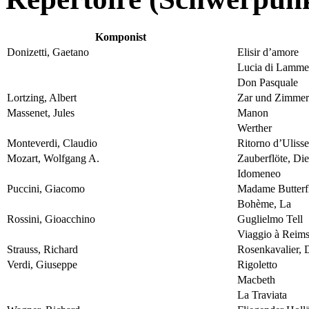
Komponist
Donizetti, Gaetano
Elisir d’amore
Lucia di Lamm
Don Pasquale
Lortzing, Albert
Zar und Zimme
Massenet, Jules
Manon
Werther
Monteverdi, Claudio
Ritorno d’Ulisse
Mozart, Wolfgang A.
Zauberflöte, Die
Idomeneo
Puccini, Giacomo
Madame Butterf
Bohème, La
Rossini, Gioacchino
Guglielmo Tell
Viaggio à Reim
Strauss, Richard
Rosenkavalier, 
Verdi, Giuseppe
Rigoletto
Macbeth
La Traviata